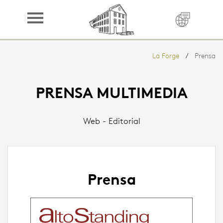
LA FORGE
Reservar
La Forge
Prensa
Dormir
Cuisine
PRENSA MULTIMEDIA
Dominio
Web - Editorial
Región
Librería
Contacto
Prensa
Prensa
Créditos
Socios