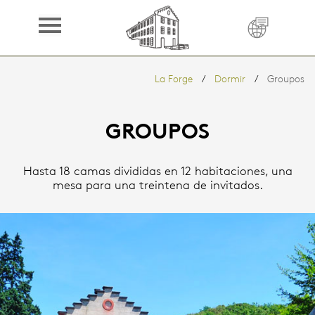
LA FORGE
Reservar
La Forge
Dormir
Groupos
Dormir
Cuisine
GROUPOS
Dominio
Hasta 18 camas divididas en 12 habitaciones, una
Región
mesa para una treintena de invitados.
Librería
Contacto
Prensa
Créditos
Socios